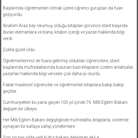
Başlarında öğretmenleri olmak üzere öğrenci gurupları da fuarı
geziyordu.
İbrahim Aras bey okumuş olduğu kitapları görünce stant başında
duran elemanlara ve bana, kitabın içeriği ve yazarı hakkında bilgi
verdi.
Çokta güzel oldu.
Öğretmenlerimiz de fuara getirmiş oldukları öğrencilere, stant
başlarında müfredatlarında bulunan bazı kitapların özetini anlatsalar,
yazarları hakkında bilgi verseler çok daha iyi olurdu.
Fakat maalesef öğrenciler ve öğretmenleri kitaplara bakıp bakıp
geçtiler.
Cumhuriyetten bu yana geçen 100 yıl içinde 76 Milli Eğitim Bakanı
değişen bir ülkeye,
Her Milli Eğitim Bakanı değiştiğinde müfredatla, kitaplarla, sistemle
oynayan bir kafaya sahip yönetimlere
Son on beş yılda yedi kültür bakanı değiştiren akıl a