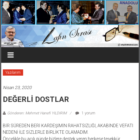
İçeriğe
Lafın
geç
Sırası
mhy@lafinsirasi.com
Yazılarım
Nisan 23, 2020
DEĞERLİ DOSTLAR
Gönderen: Mehmet Hanefi YILDIRIM
1 yorum
BİR SÜREDEN BERİ KARDEŞİMİN RAHATSIZLIĞI, AKABİNDE VEFATI
NEDENİ İLE SİZLERLE BİRLİKTE OLAMADIM.
Öncelikle bu acılı günde bizlere destek veren herkese teşekkür