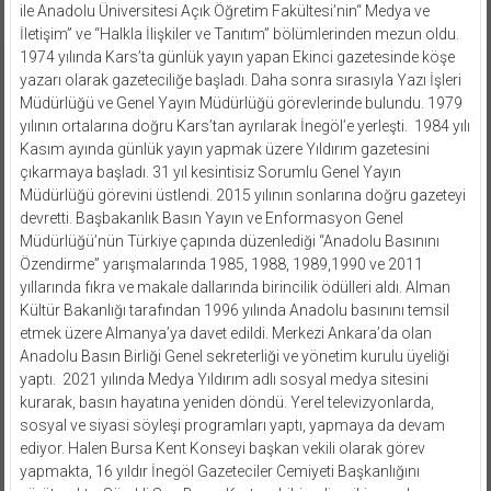
ile Anadolu Üniversitesi Açık Öğretim Fakültesi’nin“ Medya ve
İletişim” ve “Halkla İlişkiler ve Tanıtım” bölümlerinden mezun oldu.
1974 yılında Kars’ta günlük yayın yapan Ekinci gazetesinde köşe
yazarı olarak gazeteciliğe başladı. Daha sonra sırasıyla Yazı İşleri
Müdürlüğü ve Genel Yayın Müdürlüğü görevlerinde bulundu. 1979
yılının ortalarına doğru Kars’tan ayrılarak İnegöl’e yerleşti. 1984 yılı
Kasım ayında günlük yayın yapmak üzere Yıldırım gazetesini
çıkarmaya başladı. 31 yıl kesintisiz Sorumlu Genel Yayın
Müdürlüğü görevini üstlendi. 2015 yılının sonlarına doğru gazeteyi
devretti. Başbakanlık Basın Yayın ve Enformasyon Genel
Müdürlüğü’nün Türkiye çapında düzenlediği “Anadolu Basınını
Özendirme” yarışmalarında 1985, 1988, 1989,1990 ve 2011
yıllarında fıkra ve makale dallarında birincilik ödülleri aldı. Alman
Kültür Bakanlığı tarafından 1996 yılında Anadolu basınını temsil
etmek üzere Almanya’ya davet edildi. Merkezi Ankara’da olan
Anadolu Basın Birliği Genel sekreterliği ve yönetim kurulu üyeliği
yaptı. 2021 yılında Medya Yıldırım adlı sosyal medya sitesini
kurarak, basın hayatına yeniden döndü. Yerel televizyonlarda,
sosyal ve siyasi söyleşi programları yaptı, yapmaya da devam
ediyor. Halen Bursa Kent Konseyi başkan vekili olarak görev
yapmakta, 16 yıldır İnegöl Gazeteciler Cemiyeti Başkanlığını