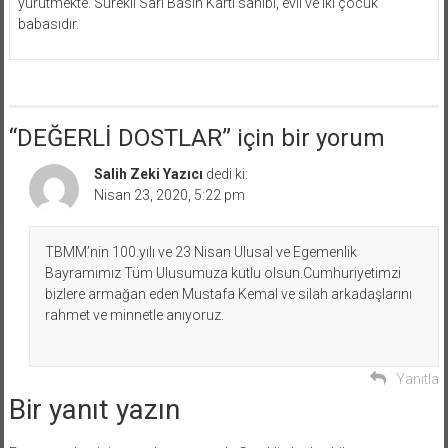
yürütmekte. Sürekli Sarı Basın Kartı sahibi, evli ve iki çocuk
babasıdır.
“
DEĞERLİ DOSTLAR
” için bir yorum
Salih Zeki Yazıcı
dedi ki:
Nisan 23, 2020, 5:22 pm
TBMM’nin 100.yılı ve 23 Nisan Ulusal ve Egemenlik
Bayramımız Tüm Ulusumuza kutlu olsun.Cumhuriyetimzi
bizlere armağan eden Mustafa Kemal ve silah arkadaşlarını
rahmet ve minnetle anıyoruz.
Yanıtla
Bir yanıt yazın