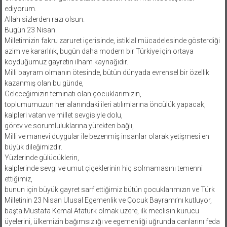
ediyorum.
Allah sizlerden razı olsun.
Bugün 23 Nisan.
Milletimizin fakru zaruret içerisinde, istiklal mücadelesinde gösterdiği
azim ve kararlılık, bugün daha modern bir Türkiye için ortaya
koyduğumuz gayretin ilham kaynağıdır.
Milli bayram olmanın ötesinde, bütün dünyada evrensel bir özellik
kazanmış olan bu günde,
Geleceğimizin teminatı olan çocuklarımızın,
toplumumuzun her alanındaki ileri atılımlarına öncülük yapacak,
kalpleri vatan ve millet sevgisiyle dolu,
görev ve sorumluluklarına yürekten bağlı,
Milli ve manevi duygular ile bezenmiş insanlar olarak yetişmesi en
büyük dileğimizdir.
Yüzlerinde gülücüklerin,
kalplerinde sevgi ve umut çiçeklerinin hiç solmamasını temenni
ettiğimiz,
bunun için büyük gayret sarf ettiğimiz bütün çocuklarımızın ve Türk
Milletinin 23 Nisan Ulusal Egemenlik ve Çocuk Bayramı’nı kutluyor,
başta Mustafa Kemal Atatürk olmak üzere, ilk meclisin kurucu
üyelerini, ülkemizin bağımsızlığı ve egemenliği uğrunda canlarını feda