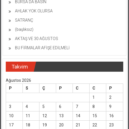
BURSA DA BASIN
AHLAK YOK OLURSA
SATRANÇ
(başlıksız)
AKTAŞ VE 30 AĞUSTOS
BU FİRMALAR AFİŞE EDİLMELİ
Takvim
Ağustos 2026
P
S
Ç
P
C
C
P
1
2
3
4
5
6
7
8
9
10
11
12
13
14
15
16
17
18
19
20
21
22
23