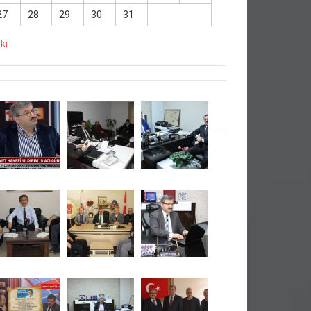
27
28
29
30
31
Eki