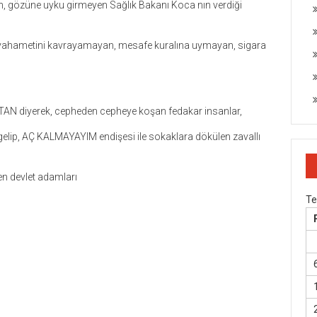
an, gözüne uyku girmeyen Sağlık Bakanı Koca nın verdiği
in vahametini kavrayamayan, mesafe kuralına uymayan, sigara
TAN diyerek, cepheden cepheye koşan fedakar insanlar,
elip, AÇ KALMAYAYIM endişesi ile sokaklara dökülen zavallı
en devlet adamları
T