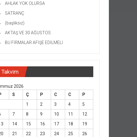
AHLAK YOK OLURSA
SATRANÇ
(başlıksız)
AKTAŞ VE 30 AĞUSTOS
BU FİRMALAR AFİŞE EDİLMELİ
Takvim
emmuz 2026
P
S
Ç
P
C
C
P
1
2
3
4
5
6
7
8
9
10
11
12
13
14
15
16
17
18
19
20
21
22
23
24
25
26