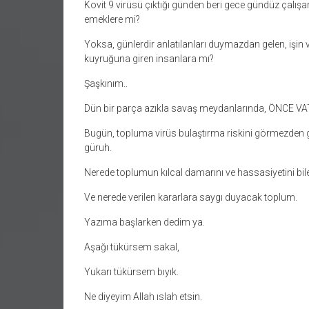
Kovit 9 virüsü çıktığı günden beri gece gündüz çalış
emeklere mi?
Yoksa, günlerdir anlatılanları duymazdan gelen, iş
kuyruğuna giren insanlara mı?
Şaşkınım..
Dün bir parça azıkla savaş meydanlarında, ÖNCE VA
Bugün, topluma virüs bulaştırma riskini görmezden g
güruh.
Nerede toplumun kılcal damarını ve hassasiyetini bil
Ve nerede verilen kararlara saygı duyacak toplum.
Yazıma başlarken dedim ya.
Aşağı tükürsem sakal,
Yukarı tükürsem bıyık.
Ne diyeyim Allah ıslah etsin.