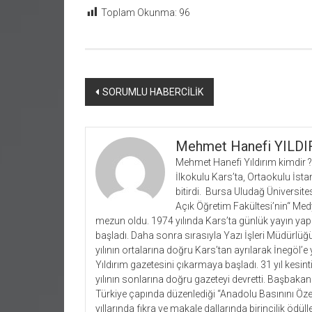
Toplam Okunma:
96
Yazı
SORUMLU HABERCİLİK
dolaşımı
Mehmet Hanefi YILD
Mehmet Hanefi Yıldırım kimdir ?
İlkokulu Kars’ta, Ortaokulu İstan
bitirdi. Bursa Uludağ Üniversites
Açık Öğretim Fakültesi’nin“ Medya
mezun oldu. 1974 yılında Kars’ta günlük yayın yap
başladı. Daha sonra sırasıyla Yazı İşleri Müdürlü
yılının ortalarına doğru Kars’tan ayrılarak İnegöl’
Yıldırım gazetesini çıkarmaya başladı. 31 yıl kesi
yılının sonlarına doğru gazeteyi devretti. Başba
Türkiye çapında düzenlediği “Anadolu Basınını Ö
yıllarında fıkra ve makale dallarında birincilik ödül