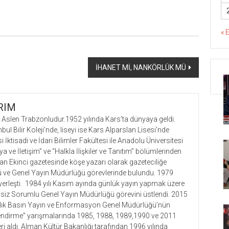
« 
İHANET Mİ, NANKÖRLÜK MÜ
IRIM
 Aslen Trabzonludur.1952 yılında Kars’ta dünyaya geldi.
bul Bilir Koleji’nde, liseyi ise Kars Alparslan Lisesi’nde
i İktisadi ve İdari Bilimler Fakültesi ile Anadolu Üniversitesi
 ve İletişim” ve “Halkla İlişkiler ve Tanıtım” bölümlerinden
an Ekinci gazetesinde köşe yazarı olarak gazeteciliğe
ğü ve Genel Yayın Müdürlüğü görevlerinde bulundu. 1979
e yerleşti. 1984 yılı Kasım ayında günlük yayın yapmak üzere
ntisiz Sorumlu Genel Yayın Müdürlüğü görevini üstlendi. 2015
kanlık Basın Yayın ve Enformasyon Genel Müdürlüğü’nün
zendirme” yarışmalarında 1985, 1988, 1989,1990 ve 2011
leri aldı. Alman Kültür Bakanlığı tarafından 1996 yılında