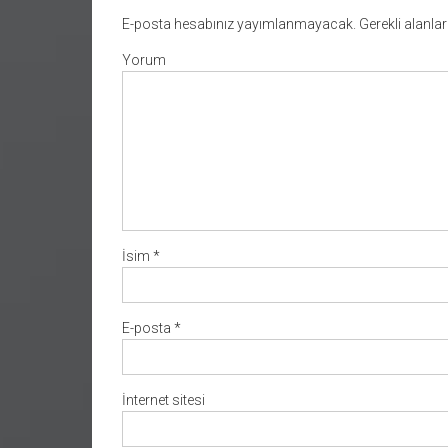
E-posta hesabınız yayımlanmayacak.
Gerekli alanla
Yorum
İsim
*
E-posta
*
İnternet sitesi