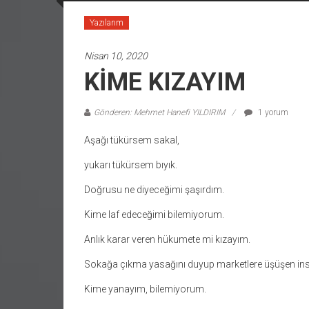
Yazılarım
Nisan 10, 2020
KİME KIZAYIM
Gönderen: Mehmet Hanefi YILDIRIM
1 yorum
Aşağı tükürsem sakal,
yukarı tükürsem bıyık.
Doğrusu ne diyeceğimi şaşırdım.
Kime laf edeceğimi bilemiyorum.
Anlık karar veren hükumete mi kızayım.
Sokağa çıkma yasağını duyup marketlere üşüşen in
Kime yanayım, bilemiyorum.