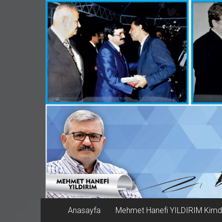
İçeriğe
Lafın
geç
Sırası
mhy@lafinsirasi.com
Anasayfa
Mehmet Hanefi YILDIRIM Kimd