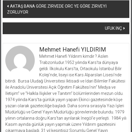
Yazı
AKTAŞ BANA GÖRE ZİRVEDE ORC YE GÖRE ZİRVEYİ
ZORLUYOR
dolaşımı
UFUK İNÇ
Mehmet Hanefi YILDIRIM
Mehmet Hanefi Yıldırım kimdir ? Aslen
Trabzonludur.1952 yılında Kars’ta dünyaya
geldi. İlkokulu Kars’ta, Ortaokulu İstanbul Bilir
Koleji’nde, liseyi ise Kars Alparslan Lisesi’nde
bitirdi. Bursa Uludağ Üniversitesi İktisadi ve İdari Bilimler Fakültesi
ile Anadolu Üniversitesi Açık Öğretim Fakültesi’nin“ Medya ve
İletişim” ve “Halkla İlişkiler ve Tanıtım” bölümlerinden mezun oldu.
1974 yılında Kars’ta günlük yayın yapan Ekinci gazetesinde köşe
yazarı olarak gazeteciliğe başladı. Daha sonra sırasıyla Yazı İşleri
Müdürlüğü ve Genel Yayın Müdürlüğü görevlerinde bulundu. 1979
yılının ortalarına doğru Kars’tan ayrılarak İnegöl’e yerleşti. 1984 yılı
Kasım ayında günlük yayın yapmak üzere Yıldırım gazetesini
çıkarmaya başladı. 31 yıl kesintisiz Sorumlu Genel Yayın