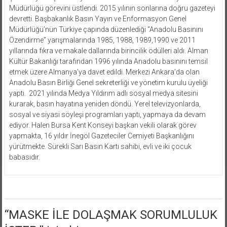
Müdürlüğü görevini üstlendi. 2015 yılının sonlarına doğru gazeteyi
devretti. Başbakanlık Basın Yayın ve Enformasyon Genel
Müdürlüğü’nün Türkiye çapında düzenlediği “Anadolu Basınını
Özendirme” yarışmalarında 1985, 1988, 1989,1990 ve 2011
yıllarında fıkra ve makale dallarında birincilik ödülleri aldı. Alman
Kültür Bakanlığı tarafından 1996 yılında Anadolu basınını temsil
etmek üzere Almanya’ya davet edildi. Merkezi Ankara’da olan
Anadolu Basın Birliği Genel sekreterliği ve yönetim kurulu üyeliği
yaptı. 2021 yılında Medya Yıldırım adlı sosyal medya sitesini
kurarak, basın hayatına yeniden döndü. Yerel televizyonlarda,
sosyal ve siyasi söyleşi programları yaptı, yapmaya da devam
ediyor. Halen Bursa Kent Konseyi başkan vekili olarak görev
yapmakta, 16 yıldır İnegöl Gazeteciler Cemiyeti Başkanlığını
yürütmekte. Sürekli Sarı Basın Kartı sahibi, evli ve iki çocuk
babasıdır.
“
MASKE İLE DOLAŞMAK SORUMLULUK