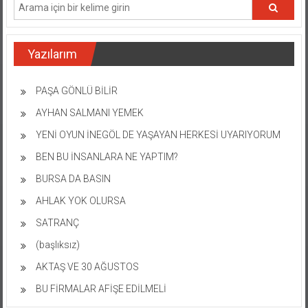
Yazılarım
PAŞA GÖNLÜ BİLİR
AYHAN SALMANI YEMEK
YENİ OYUN İNEGÖL DE YAŞAYAN HERKESİ UYARIYORUM
BEN BU İNSANLARA NE YAPTIM?
BURSA DA BASIN
AHLAK YOK OLURSA
SATRANÇ
(başlıksız)
AKTAŞ VE 30 AĞUSTOS
BU FİRMALAR AFİŞE EDİLMELİ