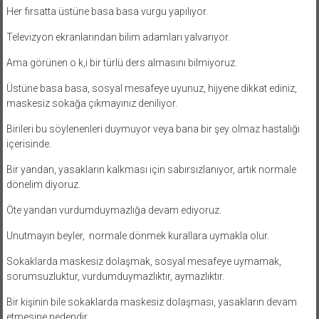
Her fırsatta üstüne basa basa vurgu yapılıyor.
Televizyon ekranlarından bilim adamları yalvarıyor.
Ama görünen o k,i bir türlü ders almasını bilmiyoruz.
Üstüne basa basa, sosyal mesafeye uyunuz, hijyene dikkat ediniz,
maskesiz sokağa çıkmayınız deniliyor.
Birileri bu söylenenleri duymuyor veya bana bir şey olmaz hastalığı
içerisinde.
Bir yandan, yasakların kalkması için sabırsızlanıyor, artık normale
dönelim diyoruz.
Öte yandan vurdumduymazlığa devam ediyoruz.
Unutmayın beyler, normale dönmek kurallara uymakla olur.
Sokaklarda maskesiz dolaşmak, sosyal mesafeye uymamak,
sorumsuzluktur, vurdumduymazlıktır, aymazlıktır.
Bir kişinin bile sokaklarda maskesiz dolaşması, yasakların devam
etmesine nedendir.